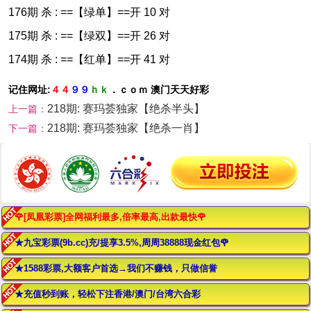
176期 杀 : ==【绿单】==开 10 对
175期 杀 : ==【绿双】==开 26 对
174期 杀 : ==【红单】==开 41 对
记住网址:
４４
９９
ｈｋ
．ｃｏｍ 澳门天天好彩
218期: 赛玛荟独家【绝杀半头】
上一篇：
218期: 赛玛荟独家【绝杀一肖】
下一篇：
🌹[凤凰彩票]全网福利最多,倍率最高,出款最快🌹
★九宝彩票(9b.cc)充/提享3.5%,周周38888现金红包🌹
★1588彩票,大额客户首选→我们不赚钱，只做信誉
★充值秒到账，轻松下注香港/澳门/台湾六合彩