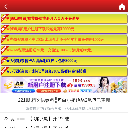
🌹[8818彩票]推荐好友注册月入百万不是梦🌹
★[49彩票]用户注册下载即送最高19999元
★充值买澳彩不中,本站比华强北还强的实力最高包赔100%~
★6768彩票注册送30元，充值送100%，满月送88元。
★大發彩票精准AI高频彩跟投，包赔3000元！
★八万彩合营计划-代理佣金70%,高额佣金轻松赚
221期:精选供参料╬◤白小姐绝杀2尾◥已更新
温馨提示:为了提高网速，部分连错期数记录已删除
221期 === : 【0尾,7尾】开 ?? 准