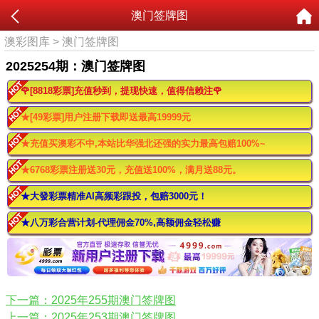
澳门签牌图
澳彩图库
>
澳门签牌图
2025254期：澳门签牌图
🌹[8818彩票]充值秒到，提现快速，值得信赖注🌹
★[49彩票]用户注册下载即送最高19999元
★充值买澳彩不中,本站比华强北还强的实力最高包赔100%~
★6768彩票注册送30元，充值送100%，满月送88元。
★大發彩票精准AI高频彩跟投，包赔3000元！
★八万彩合营计划-代理佣金70%,高额佣金轻松赚
下一篇：2025年255期澳门签牌图