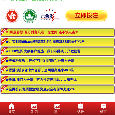
上一篇：2025年253期澳门签牌图
🌹[凤凰彩票]百万财富只在一念之间,还不快点击🌹
★九宝彩票(9b.cc)充/提享3.5%,周周38888现金红包🌹
★1588彩票,大额客户首选→我们不赚钱，只做信誉
★充值秒到账，轻松下注香港/澳门/台湾六合彩
★香港/澳门/台湾六合彩，全网最高赔率48.8倍
★香港/澳门六合彩，官方指定投注站，大额无忧
★全网公认彩票投注站,资金安全有保障充送2%
首页
彩图
黑白
记录
留言