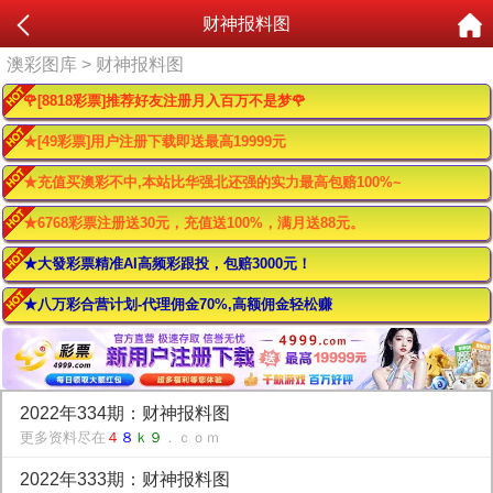
财神报料图
澳彩图库
> 财神报料图
🌹[8818彩票]推荐好友注册月入百万不是梦🌹
★[49彩票]用户注册下载即送最高19999元
★充值买澳彩不中,本站比华强北还强的实力最高包赔100%~
★6768彩票注册送30元，充值送100%，满月送88元。
★大發彩票精准AI高频彩跟投，包赔3000元！
★八万彩合营计划-代理佣金70%,高额佣金轻松赚
2022年334期：财神报料图
更多资料尽在
４
８
ｋ９
．ｃｏｍ
2022年333期：财神报料图