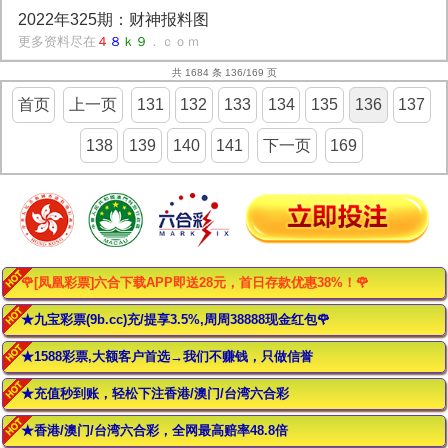
2022年325期：财神报料图
更多资料尽在
４
８
ｋ９
．ｃｏｍ
共 1684 条 136/169 页
首页
上一页
131
132
133
134
135
136
137
138
139
140
141
下一页
169
🌹[凤凰彩票]六合下载APP即送28元，首日存款优惠38%！🌹
★九宝彩票(9b.cc)充/提享3.5%,周周38888现金红包🌹
★1588彩票,大额客户首选→我们不赚钱，只做信誉
★充值秒到账，轻松下注香港/澳门/台湾六合彩
★香港/澳门/台湾六合彩，全网最高赔率48.8倍