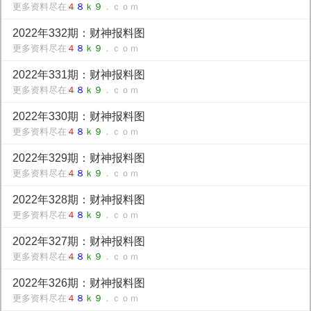
更多资料尽在
４
８
ｋ９
．ｃｏｍ
2022年332期：财神报料图
更多资料尽在
４
８
ｋ９
．ｃｏｍ
2022年331期：财神报料图
更多资料尽在
４
８
ｋ９
．ｃｏｍ
2022年330期：财神报料图
更多资料尽在
４
８
ｋ９
．ｃｏｍ
2022年329期：财神报料图
更多资料尽在
４
８
ｋ９
．ｃｏｍ
2022年328期：财神报料图
更多资料尽在
４
８
ｋ９
．ｃｏｍ
2022年327期：财神报料图
更多资料尽在
４
８
ｋ９
．ｃｏｍ
2022年326期：财神报料图
更多资料尽在
４
８
ｋ９
．ｃｏｍ