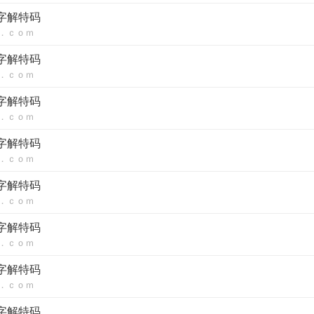
一字解特码
．ｃｏｍ
一字解特码
．ｃｏｍ
一字解特码
．ｃｏｍ
一字解特码
．ｃｏｍ
一字解特码
．ｃｏｍ
一字解特码
．ｃｏｍ
一字解特码
．ｃｏｍ
一字解特码