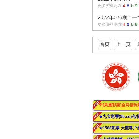
更多资料尽在
４
８
ｋ９
2022年076期：
更多资料尽在
４
８
ｋ９
首页
上一页
🌹[凤凰彩票]全网福利
★九宝彩票(9b.cc)充/
★1588彩票,大额客